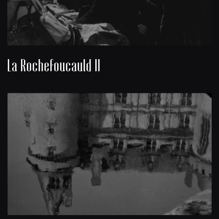
La Rochefoucauld II