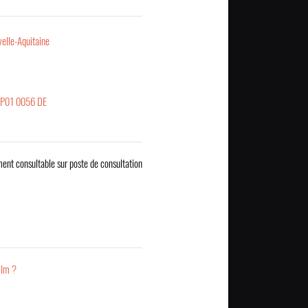
elle-Aquitaine
AP01 0056 DE
ent consultable sur poste de consultation
ilm ?