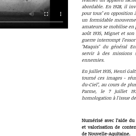
abordable. En 1928, il in
pour tous" en opposition à
un formidable mouvement
amateurs se mobilise en p
août 1935, Mignet et son
guerre interrompt l’essor
"Maquis" du général Eon
servir à des missions s
ennemies.
En juillet 1935, Henri Gal
tourné ces images - réuss
du-Ciel", au cours de plu
Parme, le 7 juillet 1
homologation à l'issue de
Numérisé avec l’aide d
et valorisation de conte
de Nouvelle-Aquitaine.