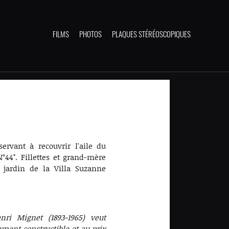
FILMS
PHOTOS
PLAQUES STÉRÉOSCOPIQUES
servant à recouvrir l'aile du
°44". Fillettes et grand-mère
 jardin de la Villa Suzanne
nri Mignet (1893-1965) veut
lement constructible et au prix