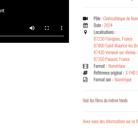
Pôle :
Cinémathèque de Nouv
Date :
2024
Localisations :
87230 Flavignac, France
87800 Saint-Maurice-les-Br
87430 Verneuil-sur-Vienne, 
87350 Panazol, France
Format :
Numérique
Référence original :
X FHD 
Format son :
Numérique
Voir les films du même fonds
Avez-vous des informations sur ce f