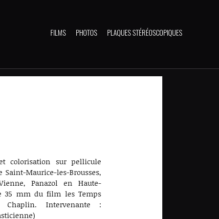
FILMS
PHOTOS
PLAQUES STÉRÉOSCOPIQUES
et colorisation sur pellicule
e Saint-Maurice-les-Brousses,
r-Vienne, Panazol en Haute-
le 35 mm du film les Temps
 Chaplin. Intervenante :
sticienne)