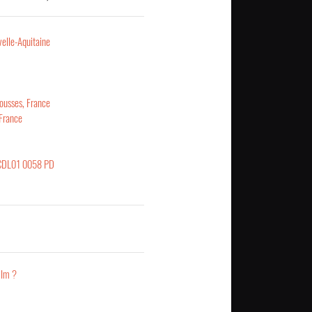
elle-Aquitaine
ousses, France
France
CDL01 0058 PD
ilm ?