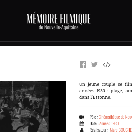
Un jeune couple se fil
années 1930 : plage, am
dans l'Essonne.
Pôle :
Cinémathèque de Nouv
Date :
Années 1930
Réalisateur :
Marc BOUCHE