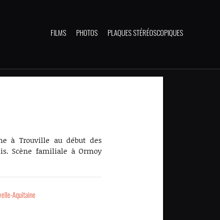
FILMS
PHOTOS
PLAQUES STÉRÉOSCOPIQUES
me à Trouville au début des
is. Scène familiale à Ormoy
elle-Aquitaine