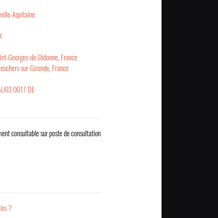
elle-Aquitaine
X
int-Georges-de-Didonne, France
eschers-sur-Gironde, France
AU03 0017 DE
ent consultable sur poste de consultation
ilm ?