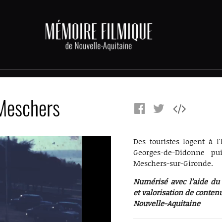
 Meschers
Des touristes logent à l
Georges-de-Didonne p
Meschers-sur-Gironde.
Numérisé avec l’aide d
et valorisation de conten
Nouvelle-Aquitaine