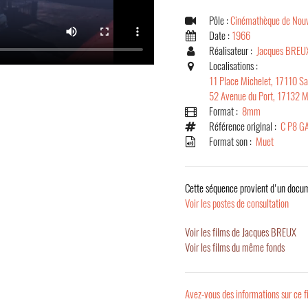
Pôle :
Cinémathèque de Nouv
Date :
1966
Réalisateur :
Jacques BREU
Localisations :
11 Place Michelet, 17110 Sa
52 Avenue du Port, 17132 M
Format :
8mm
Référence original :
C P8 G
Format son :
Muet
Cette séquence provient d'un docum
Voir les postes de consultation
Voir les films de Jacques BREUX
Voir les films du même fonds
Avez-vous des informations sur ce f