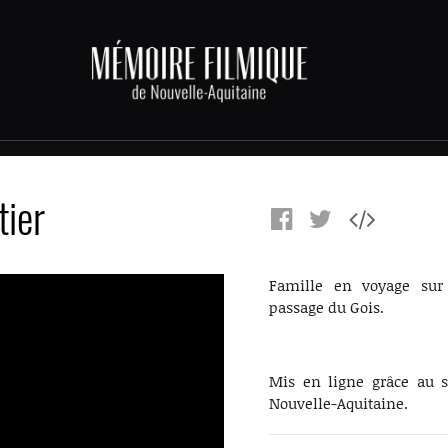
tier
Famille en voyage sur 
passage du Gois.
Mis en ligne grâce au s
Nouvelle-Aquitaine.