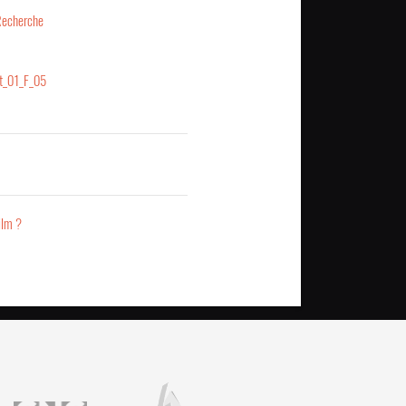
Recherche
et_01_F_05
ilm ?