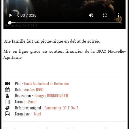
Une famille fait un pique-nique en debut de soirée.
Mis en ligne grâce au soutien financier de la DRAC Nouvelle-
Aquitaine
Pôle :
Fonds Audiovisuel de Recherche
Date :
Années 1960
Réalisateur :
Georges BONNOUVRIER
Format :
8mm
Référence original :
Bonnouvrier_01_F_04_7
Format son :
Muet