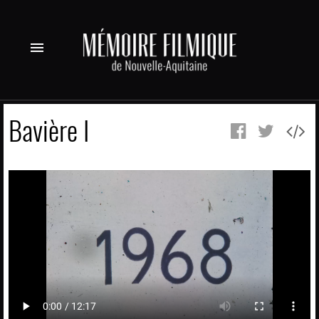
menu
Bavière I