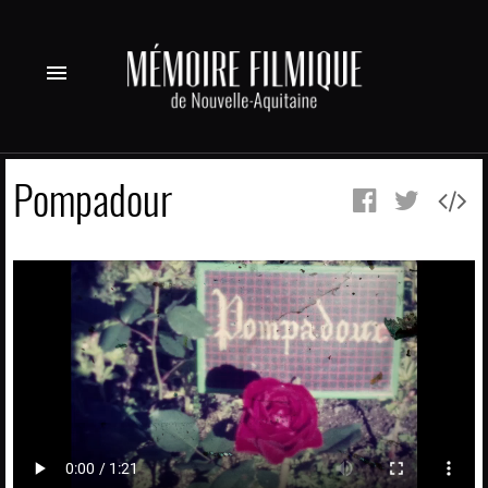
menu
Pompadour