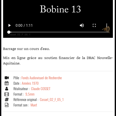
Barrage sur un cours d'eau.
Mis en ligne grâce au soutien financier de la DRAC Nouvelle-
Aquitaine.
Pôle :
Fonds Audiovisuel de Recherche
Date :
Années 1970
Réalisateur :
Claude COSSET
Format :
9,5mm
Référence original :
Cosset_02_F_05_1
Format son :
Muet