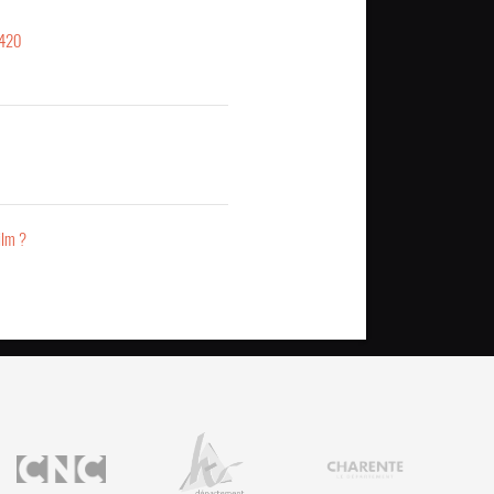
420
ilm ?