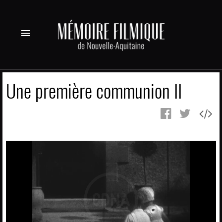
menu
Une première communion II