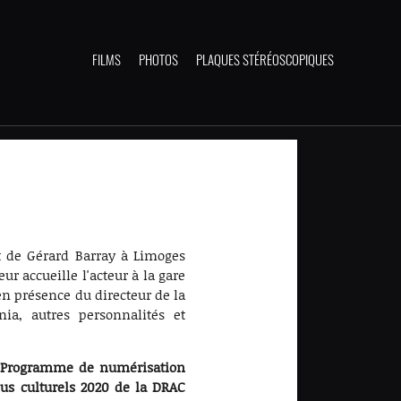
FILMS
PHOTOS
PLAQUES STÉRÉOSCOPIQUES
t de Gérard Barray à Limoges
ur accueille l'acteur à la gare
 en présence du directeur de la
nia, autres personnalités et
u Programme de numérisation
nus culturels 2020 de la DRAC