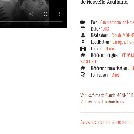
de Nouvelle-Aquitaine.
Pôle :
Cinémathèque de Nouv
Date :
1963
Réalisateur :
Claude MONN
Localisation :
Limoges, Fran
Format :
16mm
Référence original :
CP16 M
SVG003L6
Référence numérisation :
L
Format son :
Muet
Voir les films de Claude MONNERIE
Voir les films du même fonds
Avez-vous des informations sur ce f