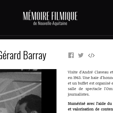
Gérard Barray
Visite d'André Claveau e
en 1963. Une haie d'honne
et un buffet est organisé
salle de spectacle l'Om
journalistes.
Numérisé avec l’aide d
et valorisation de conte