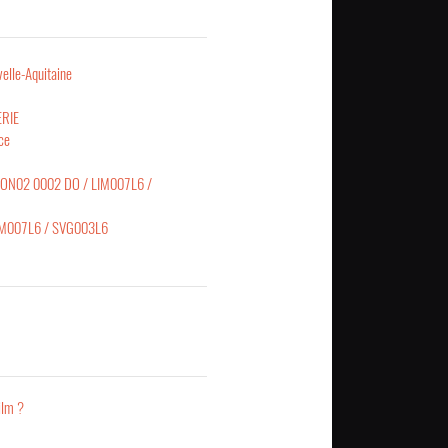
elle-Aquitaine
ERIE
ce
ON02 0002 DO / LIM007L6 /
IM007L6 / SVG003L6
ilm ?