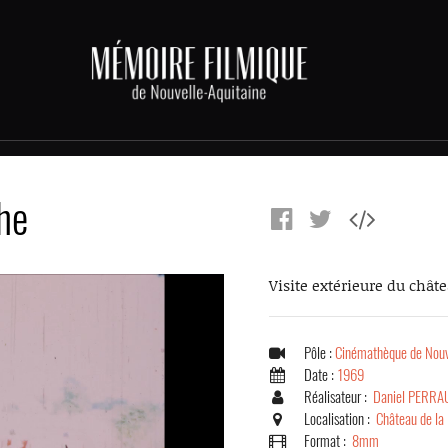
he
Visite extérieure du chât
Pôle :
Cinémathèque de Nouv
Date :
1969
Réalisateur :
Daniel PERRA
Localisation :
Château de la
Format :
8mm