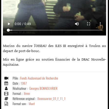
Marins du navire l'OISEAU des ILES III enregistré à Toulon au
depart de port-de-bouc.
Mis en ligne grâce au soutien financier de la DRAC Nouvelle-
Aquitaine.
Pôle :
Fonds Audiovisuel de Recherche
Date :
1967
Réalisateur :
Georges BONNOUVRIER
Format :
8mm
Référence original :
Bonnouvrier_01_F_11_1
Format son :
Muet