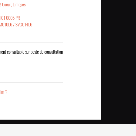
ré Coeur, Limoges
HI01 0005 PR
IM010L6 / SVG014L6
ent consultable sur poste de consultation
ilm ?