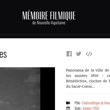
es
Panorama de la ville de
les années 1950 : c
Bénédictins, clocher de l
du Sacré-Coeur...
Pôle :
Cinémathèque de Nouv
Date :
Années 1950