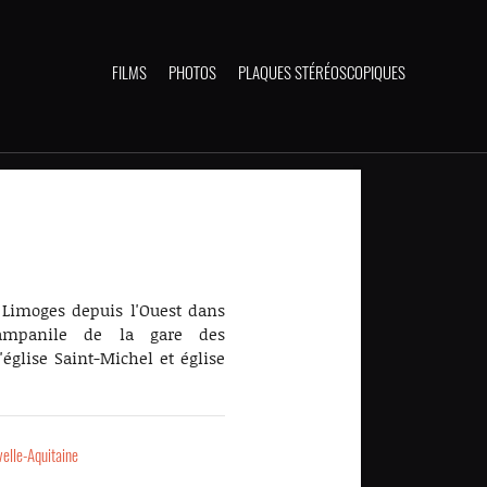
FILMS
PHOTOS
PLAQUES STÉRÉOSCOPIQUES
 Limoges depuis l'Ouest dans
ampanile de la gare des
'église Saint-Michel et église
elle-Aquitaine