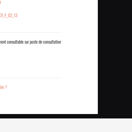
D
_01_F_02_13
ent consultable sur poste de consultation
ilm ?