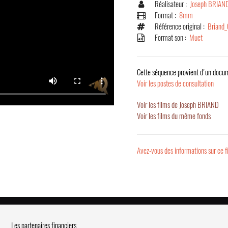
Réalisateur :
Joseph BRIAN
Format :
8mm
Référence original :
Briand
Format son :
Muet
Cette séquence provient d'un docum
Voir les postes de consultation
Voir les films de Joseph BRIAND
Voir les films du même fonds
Avez-vous des informations sur ce f
Les partenaires financiers