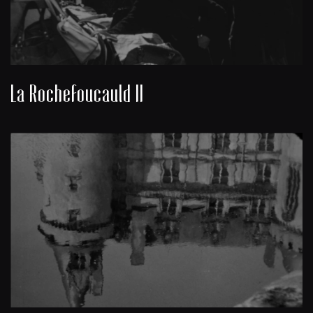
La Rochefoucauld II