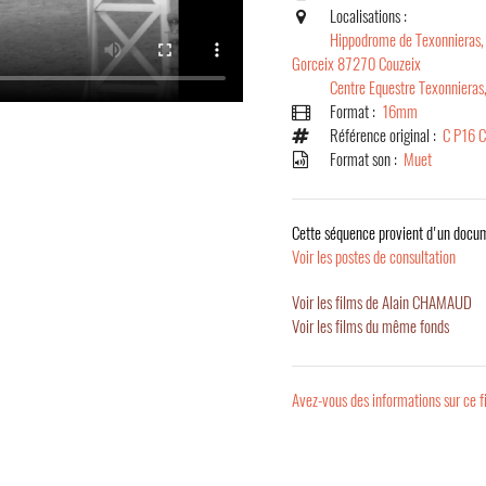
Localisations :
Hippodrome de Texonnieras,
Gorceix 87270 Couzeix
Centre Equestre Texonnieras,
Format :
16mm
Référence original :
C P16 
Format son :
Muet
Cette séquence provient d'un docum
Voir les postes de consultation
Voir les films de Alain CHAMAUD
Voir les films du même fonds
Avez-vous des informations sur ce f