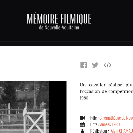
Un cavalier réalise plu
l'occasion de compétitio
1980.
Pôle :
Cinémathèque de Nouv
Date :
Années 1980
Réalisateur :
Alain CHAMA