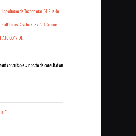
 Hippodrome de Texonnieras 61 Rue de
 2 allée des Cavaliers, 87270 Couzeix
CHA10 0017 DE
ent consultable sur poste de consultation
ilm ?