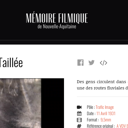
aillée
Des gens circulent dans 
une des routes fluviales 
Pôle :
Trafic Image
Date :
11 Avril 1931
Format :
9,5mm
Référence original :
A VDV 