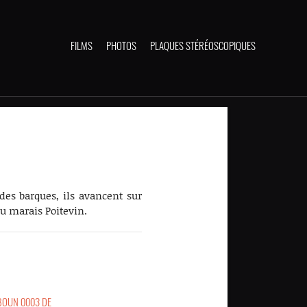
FILMS
PHOTOS
PLAQUES STÉRÉOSCOPIQUES
des barques, ils avancent sur
du marais Poitevin.
BOUN 0003 DE