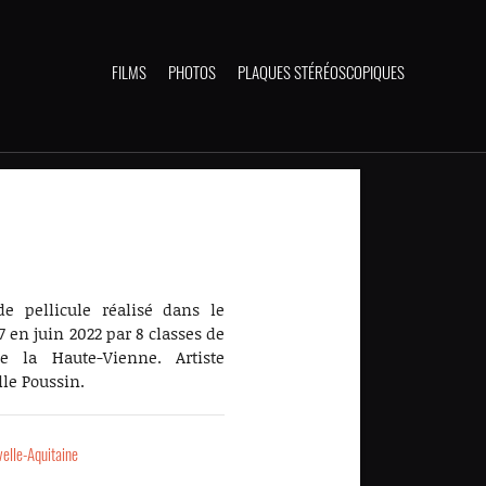
FILMS
PHOTOS
PLAQUES STÉRÉOSCOPIQUES
de pellicule réalisé dans le
7 en juin 2022 par 8 classes de
 la Haute-Vienne. Artiste
le Poussin.
elle-Aquitaine