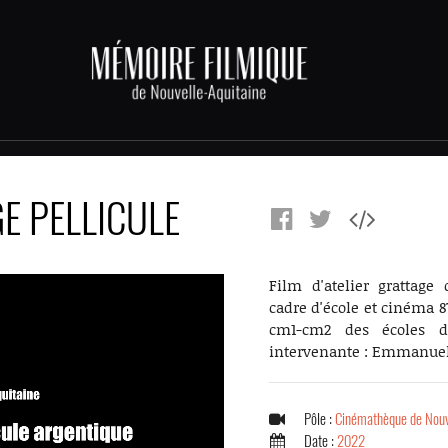
E PELLICULE
Film d'atelier grattage 
cadre d'école et cinéma 8
cm1-cm2 des écoles de
intervenante : Emmanuel
Pôle :
Cinémathèque de Nouv
Date :
2022