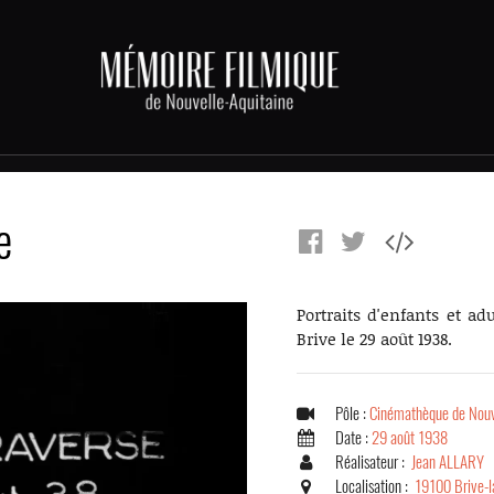
e
Portraits d'enfants et ad
Brive le 29 août 1938.
Pôle :
Cinémathèque de Nouv
Date :
29 août 1938
Réalisateur :
Jean ALLARY
Localisation :
19100 Brive-l