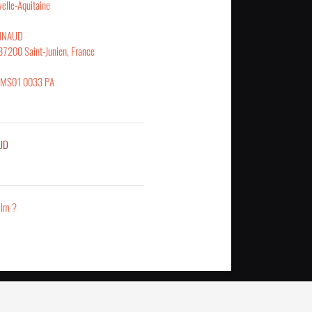
elle-Aquitaine
TINAUD
 87200 Saint-Junien, France
AMS01 0033 PA
AUD
ilm ?