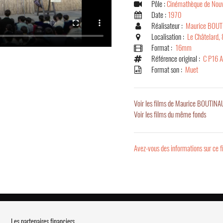
Pôle :
Cinémathèque de Nouv
Date :
1970
Réalisateur :
Maurice BOU
Localisation :
Le Châtelard,
Format :
16mm
Référence original :
C P16 
Format son :
Muet
Voir les films de Maurice BOUTIN
Voir les films du même fonds
Avez-vous des informations sur ce f
Les partenaires financiers