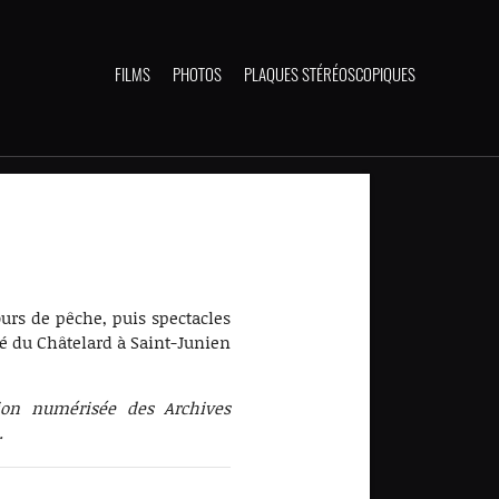
FILMS
PHOTOS
PLAQUES STÉRÉOSCOPIQUES
urs de pêche, puis spectacles
é du Châtelard à Saint-Junien
tion numérisée des Archives
.