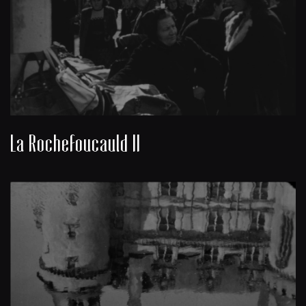
La Rochefoucauld II