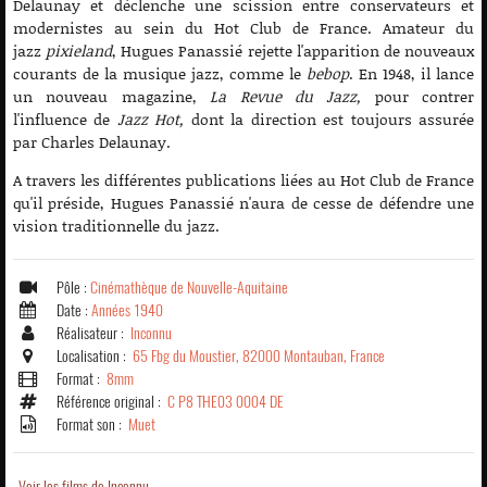
Delaunay et déclenche une scission entre conservateurs et
modernistes au sein du Hot Club de France. Amateur du
jazz
pixieland
, Hugues Panassié rejette l'apparition de nouveaux
courants de la musique jazz, comme le
bebop
. En 1948, il lance
un nouveau magazine,
La Revue du Jazz,
pour contrer
l'influence de
Jazz Hot,
dont la direction est toujours assurée
par Charles Delaunay.
A travers les différentes publications liées au Hot Club de France
qu'il préside, Hugues Panassié n'aura de cesse de défendre une
vision traditionnelle du jazz.
Pôle :
Cinémathèque de Nouvelle-Aquitaine
Date :
Années 1940
Réalisateur :
Inconnu
Localisation :
65 Fbg du Moustier, 82000 Montauban, France
Format :
8mm
Référence original :
C P8 THE03 0004 DE
Format son :
Muet
Voir les films de Inconnu