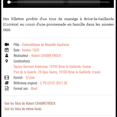
Des fillettes profite d'un tour de manège à Brive-la-Gaillarde
(Corrèze) au cours d'une promenade en famille dans les années
1920.
Pôle :
Cinémathèque de Nouvelle-Aquitaine
Date :
Années 1920
Réalisateur :
Robert CHABREYROUX
Localisations :
Square Germain Auboiroux, 19100 Brive-la-Gaillarde, France
Parc de la Guierle, 28 Quai Tourny, 19100 Brive-la-Gaillarde, France
Format :
9,5mm
Référence original :
C P9 LEY01 0021 DE
Format son :
Muet
Voir les films de Robert CHABREYROUX
Voir les films du même fonds