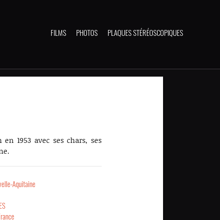
FILMS
PHOTOS
PLAQUES STÉRÉOSCOPIQUES
 en 1953 avec ses chars, ses
ne.
elle-Aquitaine
ES
France