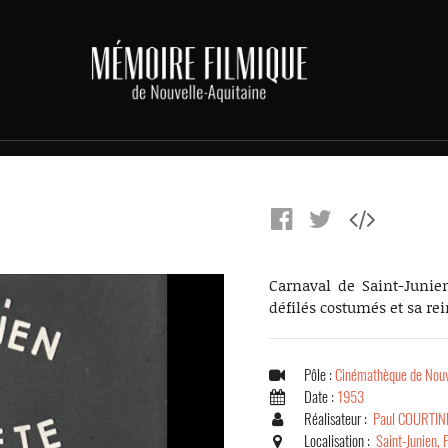
Carnaval de Saint-Junien
défilés costumés et sa rei
Pôle :
Cinémathèque de Nouv
Date :
1953
Réalisateur :
Paul COURTIN
Localisation :
Saint-Junien, 