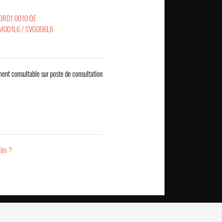
OR01 0010 DE
IM001L6 / SVG006L6
ent consultable sur poste de consultation
ilm ?