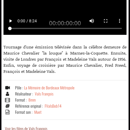
Tournage d'une émission télévisée dans la célèbre demeure de
Maurice Chevalier "la louque" à Marnes-la-Coquette. Ensuite,
visite de Londres par François et Madeleine Vals autour de 1956.
Enfin, voyage de croisière par Maurice Chevalier, Fred Freed,
François et Madeleine Vals.
Pôle :
La Mémoire de Bordeaux Métropole
Réalisateur :
Vals François
Format :
8mm
Référence original :
FValsBob14
Format son :
Muet
Voir les films de Vals François