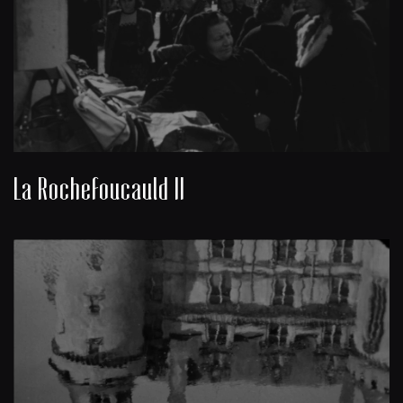
La Rochefoucauld II