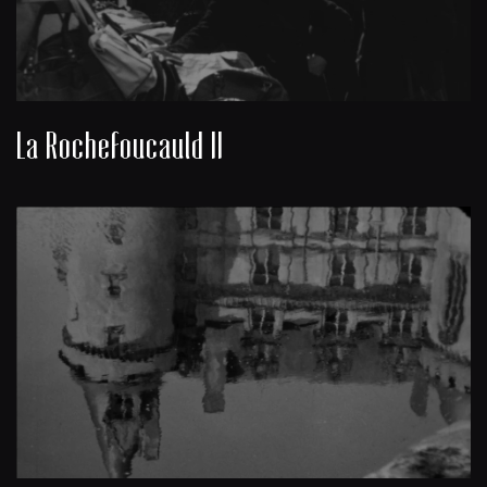
La Rochefoucauld II