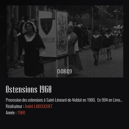
0:08:09
Ostensions 1960
Procession des ostensions à Saint-Léonard-de-Noblat en 1960. En 994 en Limousin une épidémie due à l’ergot de seigle fit de nombreuses victimes. Vécu comme un châtiment divin, ce qu’on appela le mal des ardents amena en dernier recours le clergé à sortir des reliques des saints pour chasser la maladie. Ces ostensions sont devenues tradition religieuse et populaire ancrée dans l’histoire du Limousin. Les ostensions se tiennent tous les 7 ans à Limoges et dans plus d'une quinzaine de communes environnantes, dans la Haute-Vienne, mais aussi en Creuse, Charente et dans la Vienne. Numérisé avec l’aide du Programme de numérisation et valorisation de contenus culturels 2019 de la DRAC de Nouvelle-Aquitaine
Réalisateur :
André LABOUCHET
Année :
1960