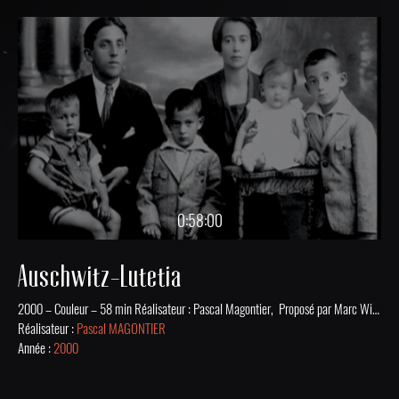
0:58:00
Auschwitz-Lutetia
2000 – Couleur – 58 min Réalisateur : Pascal Magontier, Proposé par Marc Wilmart Production : IO Production et France 3 Limousin-Poitou-Charentes Synopsis : Déporté à Auschwitz par le convoi no 36 en septembre 1942, Marcel Bercau survit à sa déportation et aux « Marches de la mort ». Il attendra plus de cinquante ans pour témoigner. Auschwitz-Lutetia raconte son histoire dans ce qu’elle a d’unique : un homme témoin de sa propre survie et de son retour à la vie. Pour consulter la revue de presse. Numérisé avec l’aide du Programme de numérisation et valorisation de contenus culturels 2018 de la DRAC de Nouvelle-Aquitaine
Réalisateur :
Pascal MAGONTIER
Année :
2000