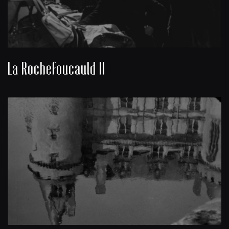
La Rochefoucauld II