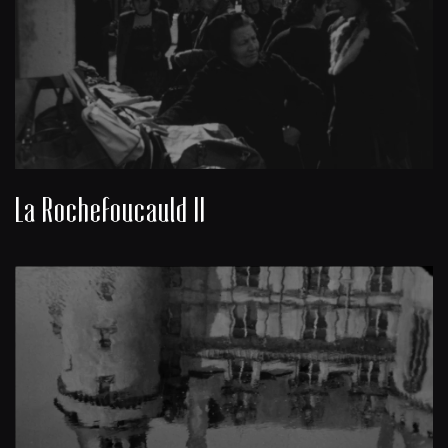
La Rochefoucauld II