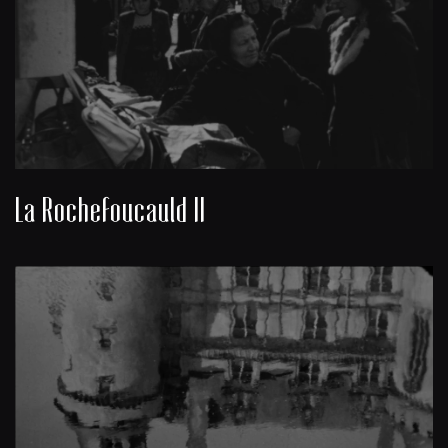
La Rochefoucauld II