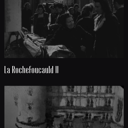
La Rochefoucauld II