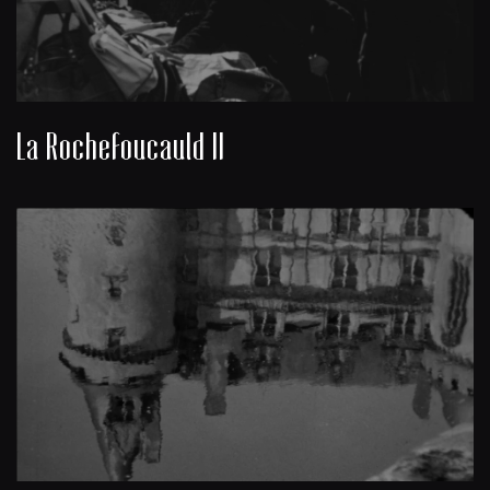
La Rochefoucauld II