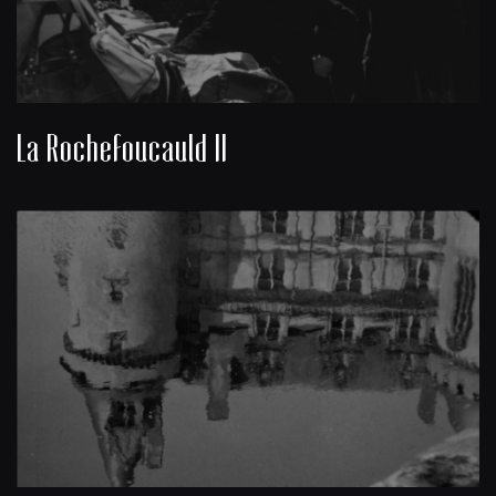
La Rochefoucauld II