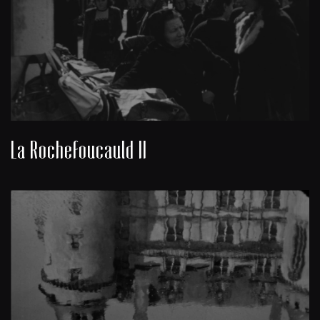
La Rochefoucauld II