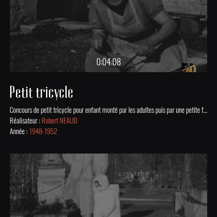
0:04:08
Petit tricycle
Concours de petit tricycle pour enfant monté par les adultes puis par une petite fille. La petite fille est transportée avec le chien dans une brouette. Promeneurs en tenues élégantes dans un parc à Paris. Une petite fille tente de faire rentrer un veau dans l'étable. Procession religieuse à St Mard avec un abbé. Numérisé et mis en ligne grâce au soutien financier de la DRAC Nouvelle-Aquitaine.
Réalisateur :
Robert NEAUD
Année :
1948-1952