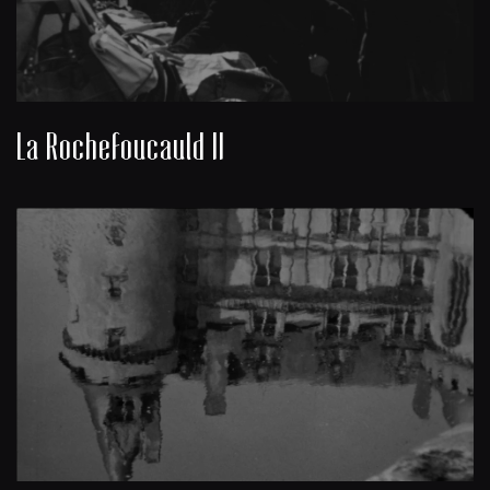
La Rochefoucauld II