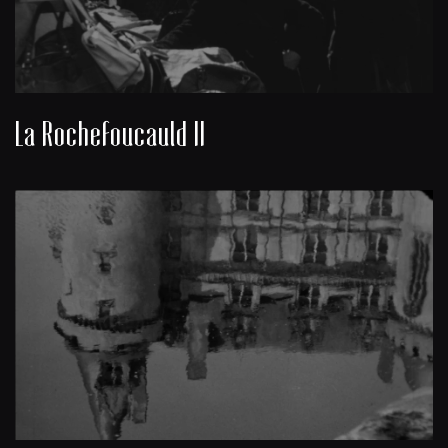
La Rochefoucauld II