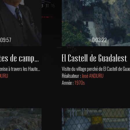
:09:57
0:03:22
Par les routes de campagne
El Castell de Guadalest
Départ en bus pour Venise à travers les Hautes-Alpes. Ambiance festive et conviviale.
NDURU
Réalisateur :
José ANDURU
Année :
1970s