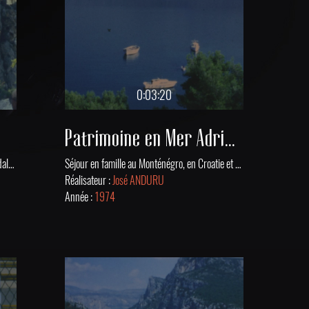
0:03:20
Patrimoine en Mer Adriatique
Visite du village perché de El Castell de Guadalest avec son Château San José emblématique, et moments en famille à Denia.
Séjour en famille au Monténégro, en Croatie et en Italie. Visite des Bouches de Kotor, de Perast, de Dubrovnik et enfin de l'Amphithéâtre de Vérone.
Réalisateur :
José ANDURU
Année :
1974