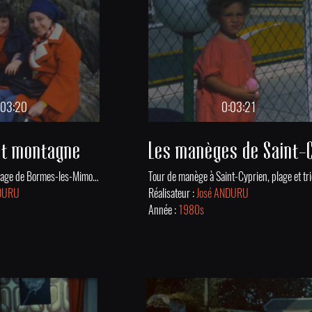
:03:20
0:03:21
et montagne
Jeux de billes sur la plage de Bormes-les-Mimosas à proximité du Fort de Brégançon. Puis visite de l'Hôtel Dieu de Beaune (Bourgogne) et vol en deltaplane à Chamonix.
NDURU
Réalisateur :
José ANDURU
Année :
1980s