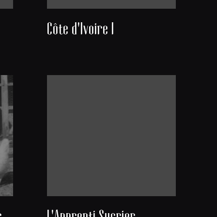
Côte d'Ivoire I
Coco et les poules blanches
L'Apprenti Sucrier