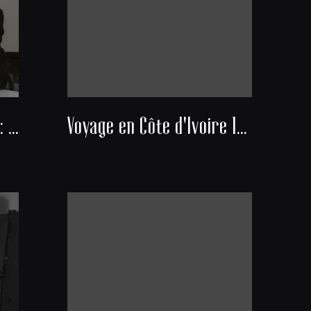
Docteur Alexis Banayan : Président du consistoire de la communauté juive de Bordeaux
Voyage en Côte d'Ivoire 1951