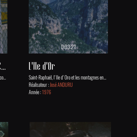
0:03:21
Les manèges de Saint-Cyprien
L'Ile d'Or
Tour de manège à Saint-Cyprien, plage et tricot en famille.
Saint-Raphaël, l'Ile d'Oro et les montagnes environnantes avec à la clé les majestueuses Gorges du Verdon .
Réalisateur :
José ANDURU
Année :
1976