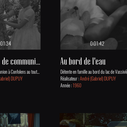
:01:34
0:01:42
Préparatifs de communion
Au bord de l'eau
Avant et après communion à Confolens au tout début des années 1960.
Gabriel) DUPUY
Réalisateur :
André (Gabriel) DUPUY
0
Année :
1960