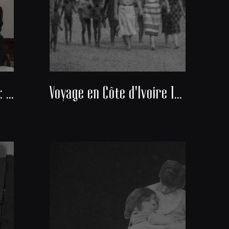
Docteur Alexis Banayan : Président du consistoire de la communauté juive de Bordeaux
Voyage en Côte d'Ivoire 1951