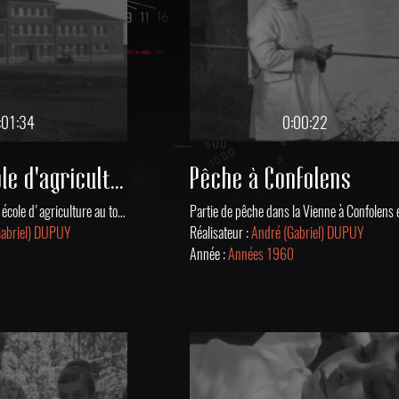
:01:34
0:00:22
Travaux école d'agriculture
Pêche à Confolens
Travaux autour d'une école d'agriculture au tout début des années 1960.
Gabriel) DUPUY
Réalisateur :
André (Gabriel) DUPUY
0
Année :
Années 1960