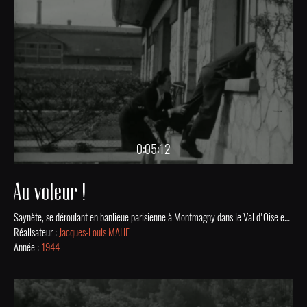
0:05:12
Au voleur !
Saynète, se déroulant en banlieue parisienne à Montmagny dans le Val d'Oise en 1944. Un homme oublie ses clés et tente de s'introduire chez lui par la fenêtre. Sa femme le voit de dos et croyant à un voleur, elle appelle un passant à l'aide. Après la bagarre, elle s'aperçoit de son erreur et chasse violemment le passant qui n'est autre que le mari d'une amie qui vient lui rendre visite. Tous s'aperçoivent du quiproquo et trinquent ensemble à cette rencontre !
Réalisateur :
Jacques-Louis MAHE
Année :
1944