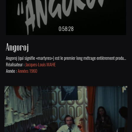
0:58:28
Angoroj
Angoroj (qui signifie «martyres») est le premier long métrage entièrement produit en espéranto. Il a été réalisé et produit par Jacques-Louis Mahé, un ami de Raymond Schwartz qui, sous le pseudonyme de «Lorjak», avait déjà réalisé un film publicitaire muet en espéranto avant la Seconde Guerre mondiale intitulé Antaŭen ! (En avant !). Au début des années 1960, Jacques-Louis Mahé, grand professionnel photographique et cinématographique, investit dans la production du premier film de fiction en espéranto dont il signe le scénario. Les acteurs du Théâtre international des arts mettent en scène une histoire de crimes, de voleurs et de voyous de la banlieue parisienne. Le film a été produit de 1963 à 1964, mais n'a pas reçu un accueil favorable. Jacques-Louis Mahé, qui a perdu une grosse somme d'argent, accuse l'Universala Esperanto-Asocio d'un boycott. En pleine dépression, il détruit presque toutes les copies. Il n'en reste que deux, l'une acquise par le Château de Grésillon et l'autre par l'association britannique d'espéranto ainsi que l'original, sauvé en 1991 par la LF-Koop (Kooperativo de Literatura Foiro).Source : WikipédiaInterprètes : Raymond Schwartz (le commissaire), Gaston Waringhien (la voix-off), Michel Duc-Goninaz, Yvonne Florys.Musique originale : René Texier.
Réalisateur :
Jacques-Louis MAHE
Année :
Années 1960