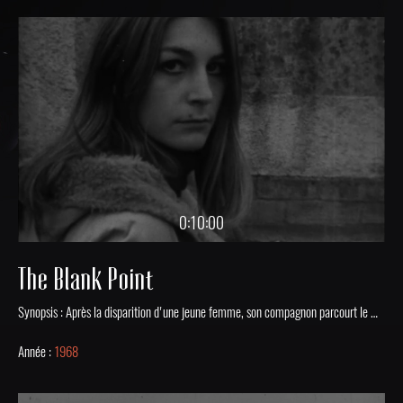
0:10:00
The Blank Point
Synopsis : Après la disparition d'une jeune femme, son compagnon parcourt le monde à sa recherche et fait de multiples rencontres...Sénario et réalisation : Richard MadjarevActeurs : Jean-Claude Julien, Mireille, Mini Mathieu, Jean Mazeaufroid, Jean-Luc Franco, Pierre Crouzeau, Jean Dalbrut, Roger Vulliez, Paulette Deconchat, Robert Deconchat, Richard Madjarev
Année :
1968