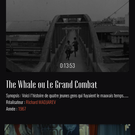
0:13:53
The Whale ou Le Grand Combat
Synopsis : Voici l'histoire de quatre jeunes gens qui fuyaient le mauvais temps... Le vent les emporta.Sénario et réalisation : Richard MadjarevActeurs : Martine Sucheau, Gérard Holmès, Yvan Sandlartz, Bernard Salomon
Réalisateur :
Richard MADJAREV
Année :
1967