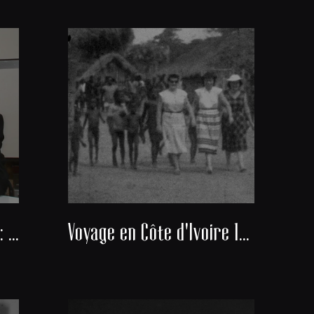
Docteur Alexis Banayan : Président du consistoire de la communauté juive de Bordeaux
Voyage en Côte d'Ivoire 1951