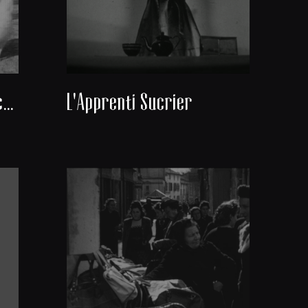
Coco et les poules blanches
L'Apprenti Sucrier