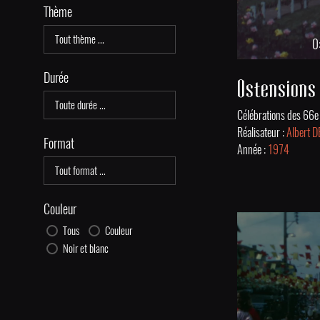
Thème
0
Durée
Ostensions
Réalisateur :
Albert 
Format
Année :
1974
Couleur
Tous
Couleur
Noir et blanc