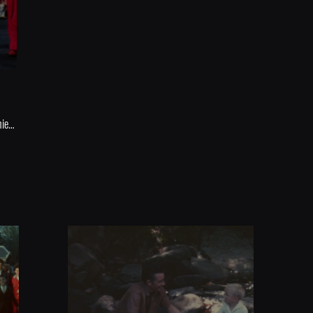
Défilé traditionnel des ostensions à Saint-Junien en 1974.En 994 en Limousin une épidémie due à l’ergot de seigle fit de nombreuses victimes. Vécu comme un châtiment divin, ce qu’on appela le mal des ardents amena en dernier recours le clergé à sortir des reliques des saints pour chasser la maladie. Ces ostensions sont devenues une tradition religieuse et populaire ancrée dans l’histoire du Limousin. Les ostensions se tiennent tous les 7 ans à Limoges et dans plus d'une quinzaine de communes environnantes, dans la Haute-Vienne, mais aussi en Creuse, Charente et dans la Vienne.