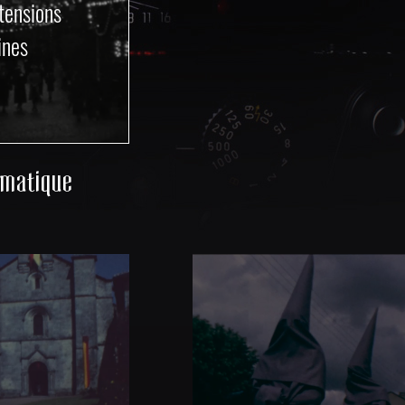
tensions
ines
ématique