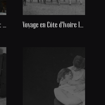
Docteur Alexis Banayan : Président du consistoire de la communauté juive de Bordeaux
Voyage en Côte d'Ivoire 1951