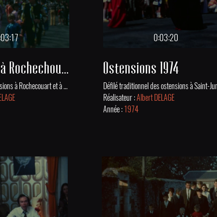
:03:17
0:03:20
Ostensions à Rochechouart et St-Junien
Ostensions 1974
Célébration des ostensions à Rochecouart et à Saint-Junien en 1974. En 994 en Limousin une épidémie due à l’ergot de seigle fit de nombreuses victimes. Vécu comme un châtiment divin, ce qu’on appela le mal des ardents amena en dernier recours le clergé à sortir des reliques des saints pour chasser la maladie. Ces ostensions sont devenues une tradition religieuse et populaire ancrée dans l’histoire du Limousin. Les ostensions se tiennent tous les 7 ans à Limoges et dans plus d'une quinzaine de communes environnantes, dans la Haute-Vienne, mais aussi en Creuse, Charente et dans la Vienne.
DELAGE
Réalisateur :
Albert DELAGE
Année :
1974