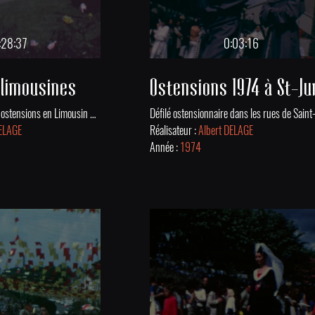
:28:37
0:03:16
 limousines
Célébrations des 66e ostensions en Limousin en 1974 : messes, levée de drapeau et processions à Limoges, Saint-Léonard-de-Noblat, Aureil, Aixe-sur-Vienne, Le Dorat, et Rochechouart.En 994 en Limousin une épidémie due à l’ergot de seigle fit de nombreuses victimes. Vécu comme un châtiment divin, ce qu’on appela le mal des ardents amena en dernier recours le clergé à sortir des reliques des saints pour chasser la maladie. Ces ostensions sont devenues une tradition religieuse et populaire ancrée dans l’histoire du Limousin. Les ostensions se tiennent tous les 7 ans à Limoges et dans plus d'une quinzaine de communes environnantes, dans la Haute-Vienne, mais aussi en Creuse, Charente et dans la Vienne.
DELAGE
Réalisateur :
Albert DELAGE
Année :
1974