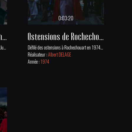
0:03:20
Ostensions 1974 à St-Junien
Ostensions de Rochechouart
Défilé ostensionnaire dans les rues de Saint-Junien en 1974. En 994 en Limousin une épidémie due à l’ergot de seigle fit de nombreuses victimes. Vécu comme un châtiment divin, ce qu’on appela le mal des ardents amena en dernier recours le clergé à sortir des reliques des saints pour chasser la maladie. Ces ostensions sont devenues une tradition religieuse et populaire ancrée dans l’histoire du Limousin. Les ostensions se tiennent tous les 7 ans à Limoges et dans plus d'une quinzaine de communes environnantes, dans la Haute-Vienne, mais aussi en Creuse, Charente et dans la Vienne.
Défilé des ostensions à Rochechouart en 1974. En 994 en Limousin une épidémie due à l’ergot de seigle fit de nombreuses victimes. Vécu comme un châtiment divin, ce qu’on appela le mal des ardents amena en dernier recours le clergé à sortir des reliques des saints pour chasser la maladie. Ces ostensions sont devenues une tradition religieuse et populaire ancrée dans l’histoire du Limousin. Les ostensions se tiennent tous les 7 ans à Limoges et dans plus d'une quinzaine de communes environnantes, dans la Haute-Vienne, mais aussi en Creuse, Charente et dans la Vienne.
Réalisateur :
Albert DELAGE
Année :
1974