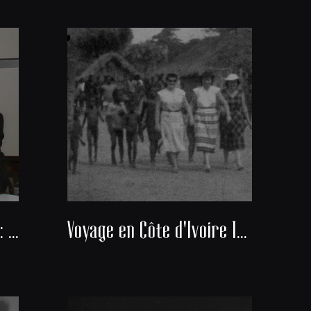
Docteur Alexis Banayan : Président du consistoire de la communauté juive de Bordeaux
Voyage en Côte d'Ivoire 1951