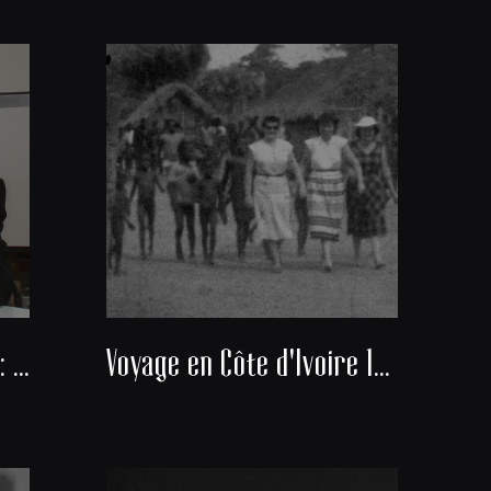
Docteur Alexis Banayan : Président du consistoire de la communauté juive de Bordeaux
Voyage en Côte d'Ivoire 1951