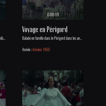
0:08:10
Voyage en Périgord
Réception d'une voiture Simca à Poissy au début des années 1960.
Balade en famille dans le Périgord dans les années 1960. Visite de plusieurs sites touristiques : Collonges-la-Rouge, Beaulieu-sur-Dordogne, Sarlat-la-Canéda, le Gouffre de Padirac, Rocamadour, Beynac, Domme et les Eyzies.
Année :
Années 1960