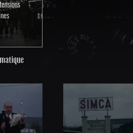
tensions
ines
ématique