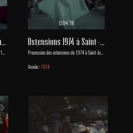
0:04:18
Ostensions de Saint-Junien, 1967
Ostensions 1974 à Saint-Junien
Célébration des ostensions à Saint-Junien le 18 juin 1967 : rues décorées et départ du cortège. En 994 en Limousin une épidémie due à l’ergot de seigle fit de nombreuses victimes. Vécu comme un châtiment divin, ce qu’on appela le mal des ardents amena en dernier recours le clergé à sortir des reliques des saints pour chasser la maladie. Ces ostensions sont devenues une tradition religieuse et populaire ancrée dans l’histoire du Limousin. Les ostensions se tiennent tous les 7 ans à Limoges et dans plus d'une quinzaine de communes environnantes, dans la Haute-Vienne, mais aussi en Creuse, Charente et dans la Vienne.
Procession des ostensions de 1974 à Saint-Junien. En 994 en Limousin une épidémie due à l’ergot de seigle fit de nombreuses victimes. Vécu comme un châtiment divin, ce qu’on appela le mal des ardents amena en dernier recours le clergé à sortir des reliques des saints pour chasser la maladie. Ces ostensions sont devenues une tradition religieuse et populaire ancrée dans l’histoire du Limousin. Les ostensions se tiennent tous les 7 ans à Limoges et dans plus d'une quinzaine de communes environnantes, dans la Haute-Vienne, mais aussi en Creuse, Charente et dans la Vienne.
Année :
1974