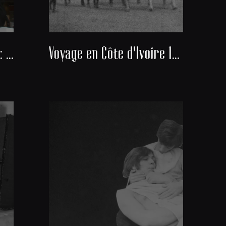
Docteur Alexis Banayan : Président du consistoire de la communauté juive de Bordeaux
Voyage en Côte d'Ivoire 1951