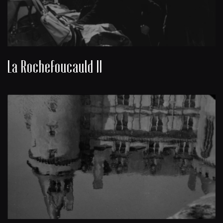
La Rochefoucauld II