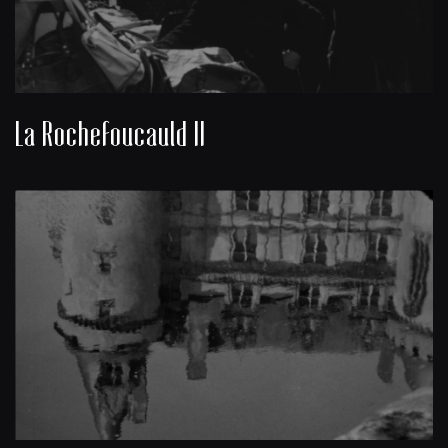
La Rochefoucauld II